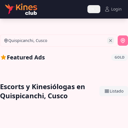
Login
EN
Quispicanchi, Cusco
Us
Featured Ads
GOLD
Escorts y Kinesiólogas en
Listado
Quispicanchi, Cusco