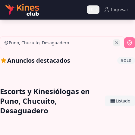
Ingresar
ES
Puno, Chucuito, Desaguadero
Si
Anuncios destacados
GOLD
Escorts y Kinesiólogas en
Puno, Chucuito,
Listado
Desaguadero