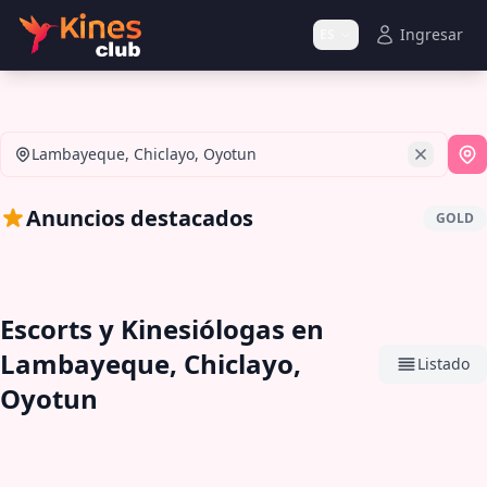
Ingresar
ES
Lambayeque, Chiclayo, Oyotun
Si
Anuncios destacados
GOLD
Escorts y Kinesiólogas en
Lambayeque, Chiclayo,
Listado
Oyotun