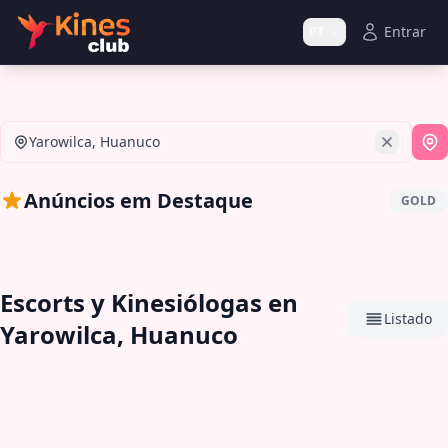
Entrar
PT
Yarowilca, Huanuco
Se
Anúncios em Destaque
GOLD
Escorts y Kinesiólogas en
Listado
Yarowilca, Huanuco