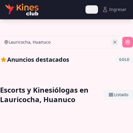
Ingresar
ES
Lauricocha, Huanuco
Si
Anuncios destacados
GOLD
Escorts y Kinesiólogas en
Listado
Lauricocha, Huanuco