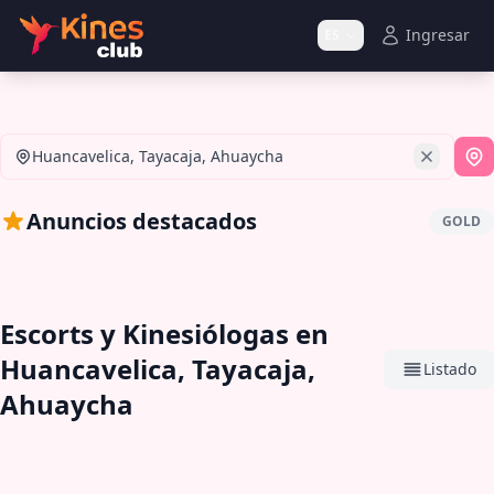
Ingresar
ES
Huancavelica, Tayacaja, Ahuaycha
Si
Anuncios destacados
GOLD
Escorts y Kinesiólogas en
Huancavelica, Tayacaja,
Listado
Ahuaycha