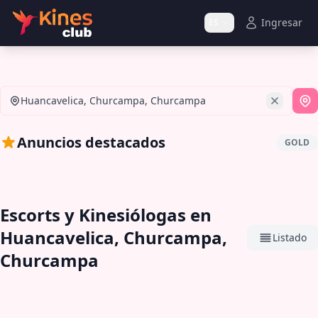
Ingresar
ES
Huancavelica, Churcampa, Churcampa
Si
Anuncios destacados
GOLD
Escorts y Kinesiólogas en
Huancavelica, Churcampa,
Listado
Churcampa