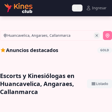
Ingresar
ES
Huancavelica, Angaraes, Callanmarca
Si
Anuncios destacados
GOLD
Escorts y Kinesiólogas en
Huancavelica, Angaraes,
Listado
Callanmarca