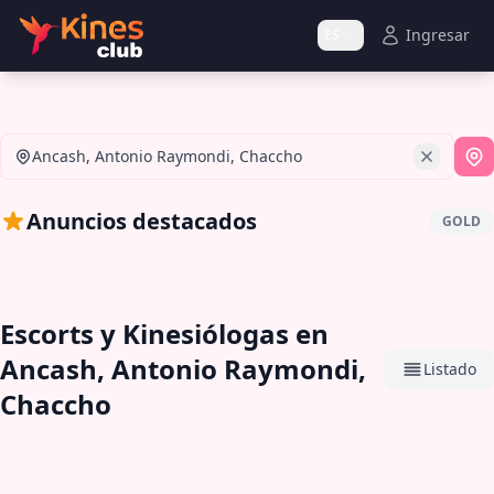
Ingresar
ES
Ancash, Antonio Raymondi, Chaccho
Si
Anuncios destacados
GOLD
Escorts y Kinesiólogas en
Ancash, Antonio Raymondi,
Listado
Chaccho