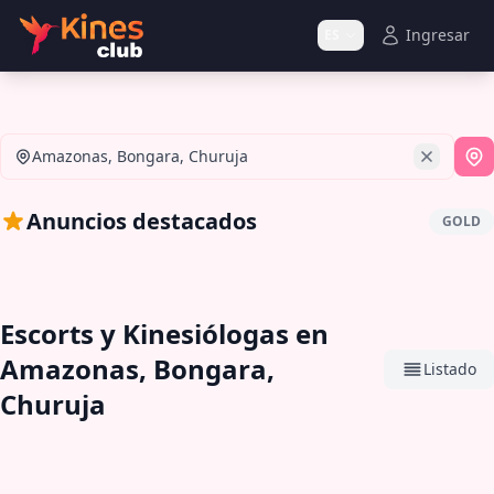
Ingresar
ES
Amazonas, Bongara, Churuja
Si
Anuncios destacados
GOLD
Escorts y Kinesiólogas en
Amazonas, Bongara,
Listado
Churuja